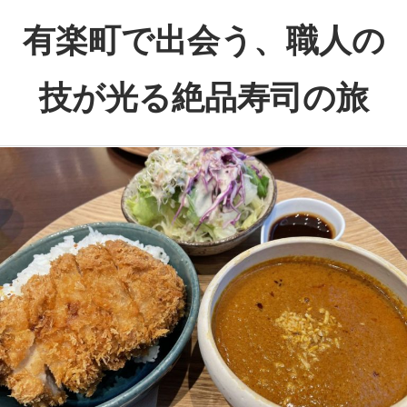
コ
有楽町で出会う、職人の
ン
テ
技が光る絶品寿司の旅
ン
ツ
一
へ
貫
ス
ず
キ
つ
ッ
堪
プ
能
す
る、
極
上
の