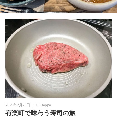
職
人
技
を
感
じ
る
旅
へ
よ
う
こ
そ！
2025年2月28日
Giuseppe
有楽町で味わう寿司の旅